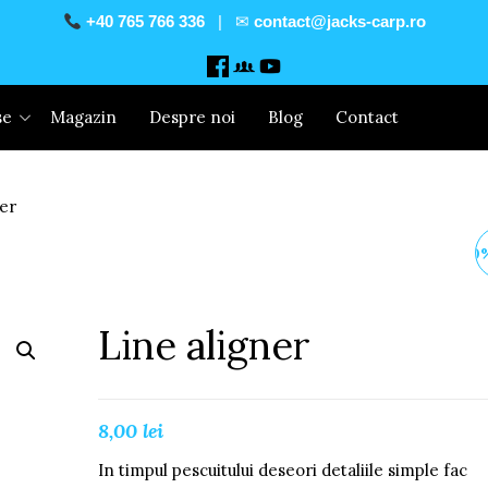
+40 765 766 336
| ✉
contact@jacks-carp.ro
se
Magazin
Despre noi
Blog
Contact
er
JACK`S FEEDER - 60
FISHMEAL
Line aligner
8,00
lei
In timpul pescuitului deseori detaliile simple fac