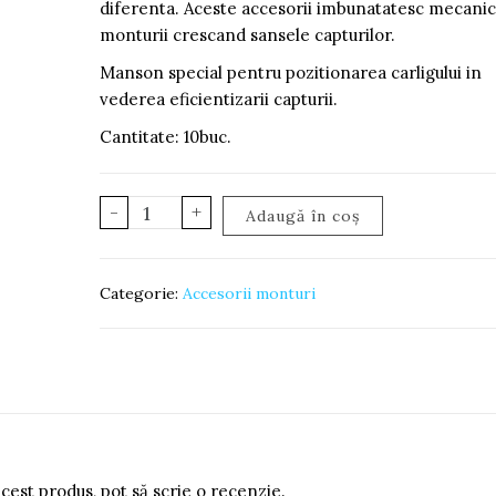
diferenta. Aceste accesorii imbunatatesc mecani
monturii crescand sansele capturilor.
Manson special pentru pozitionarea carligului in
vederea eficientizarii capturii.
Cantitate: 10buc.
Cantitate
-
+
Adaugă în coș
Line
aligner
Categorie:
Accesorii monturi
acest produs, pot să scrie o recenzie.