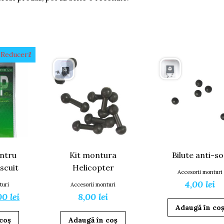
Reduceri!
ntru
Kit montura
Bilute anti-s
scuit
Helicopter
Accesorii monturi
4,00
lei
turi
Accesorii monturi
ețul
Prețul
00
lei
8,00
lei
Adaugă în co
ițial
curent
coș
Adaugă în coș