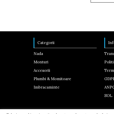
a
fos
15,
Categorii
Inf
Nada
Tran
Monturi
Polit
Accesorii
Terme
Plumbi & Momitoare
GDP
Imbracaminte
ANP
SOL