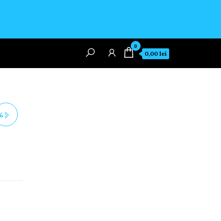
0
0,00 lei
%