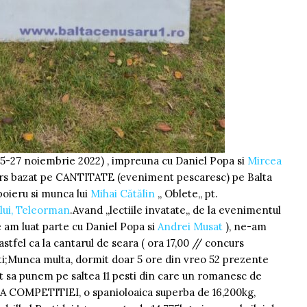
25-27 noiembrie 2022) , impreuna cu Daniel Popa si
Mircea
curs bazat pe CANTITATE (eveniment pescaresc) pe Balta
mpoieru si munca lui
Mihai Cătălin
,, Oblete,, pt.
lui, Teleorman
.Avand ,,lectiile invatate,, de la evenimentul
re am luat parte cu Daniel Popa si
Andrei Musat
), ne-am
stfel ca la cantarul de seara ( ora 17,00 // concurs
sti;Munca multa, dormit doar 5 ore din vreo 52 prezente
t sa punem pe saltea 11 pesti din care un romanesc de
RA COMPETITIEI, o spanioloaica superba de 16,200kg,