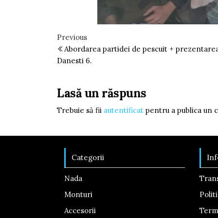
Navigare
Previous
Previous
Post
Abordarea partidei de pescuit + prezentarea 
în
Danesti 6.
articole
Lasă un răspuns
Trebuie să fii
autentificat
pentru a publica un 
Categorii
Inf
Nada
Tran
Monturi
Polit
Accesorii
Terme