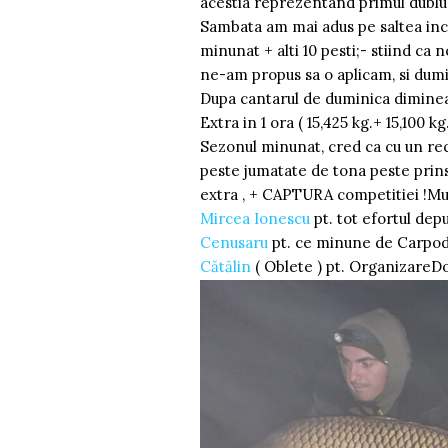
acestia reprezentand primul dublu dr
Sambata am mai adus pe saltea inca 
minunat + alti 10 pesti;- stiind ca 
ne-am propus sa o aplicam, si dumi
Dupa cantarul de duminica dimineata
Extra in 1 ora ( 15,425 kg.+ 15,100 kg
Sezonul minunat, cred ca cu un re
peste jumatate de tona peste prins 
extra , + CAPTURA competitiei !Mu
Mircea Ionescu
pt. tot efortul dep
Cenusaru
pt. ce minune de Carpodr
Cătălin
( Oblete ) pt. OrganizareD