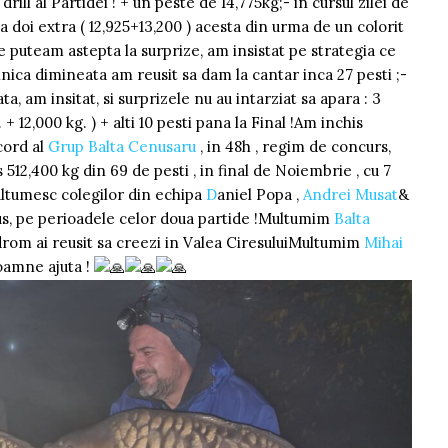
ill al Partidei ! + un peste de 14,775kg;- in cursul zilei de
doi extra ( 12,925+13,200 ) acesta din urma de un colorit
ne puteam astepta la surprize, am insistat pe strategia ce
nica dimineata am reusit sa dam la cantar inca 27 pesti ;-
, am insitat, si surprizele nu au intarziat sa apara : 3
. + 12,000 kg. ) + alti 10 pesti pana la Final !Am inchis
cord al
Grup Balta Cenusaru
, in 48h , regim de concurs,
512,400 kg din 69 de pesti , in final de Noiembrie , cu 7
ltumesc colegilor din echipa
D
aniel Popa ,
Andrei Musat
&
us, pe perioadele celor doua partide !Multumim
Balta
om ai reusit sa creezi in Valea CiresuluiMultumim
Mihai
oamne ajuta !