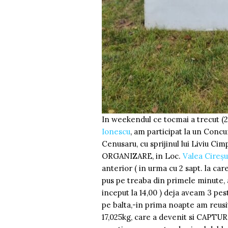
In weekendul ce tocmai a trecut (
Ionescu
, am participat la un Con
Cenusaru, cu sprijinul lui Liviu Ci
ORGANIZARE, in Loc.
Valea Cireșu
anterior ( in urma cu 2 sapt. la ca
pus pe treaba din primele minute, a
inceput la 14,00 ) deja aveam 3 pe
pe balta,-in prima noapte am reusi
17,025kg, care a devenit si CAPTU