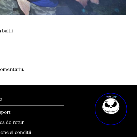
baltii
comentariu.
o
sport
ica de retur
ne si conditii