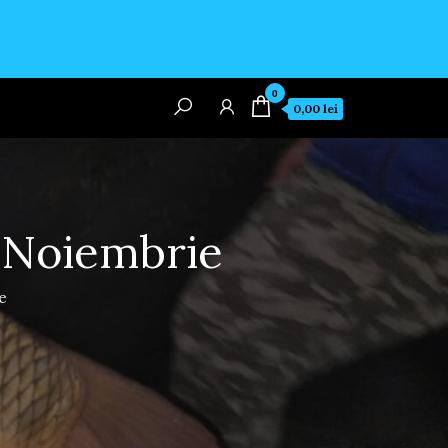
0
0,00 lei
i Noiembrie
e