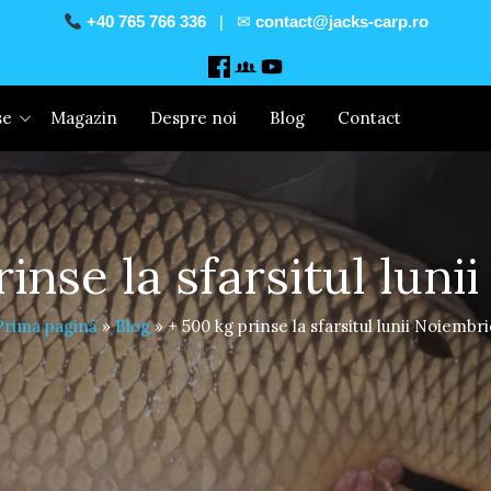
+40 765 766 336
| ✉
contact@jacks-carp.ro
se
Magazin
Despre noi
Blog
Contact
rinse la sfarsitul luni
Prima pagină
»
Blog
»
+ 500 kg prinse la sfarsitul lunii Noiembri