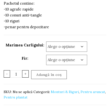
fost:
115,00 lei.
Pachetul contine:
-10 agrafe rapide
140,00 lei.
-10 conuri anti-tangle
-10 riguri
-penar pentru depozitare
Marimea Carligului:
Fir:
Cantitate
-
+
Adaugă în coș
Penar
Riguri
-
SKU:
Nu se aplică
Categorii:
Monturi & Riguri
,
Pentru aruncat
,
Blow-
Pentru plantat
Back
cu