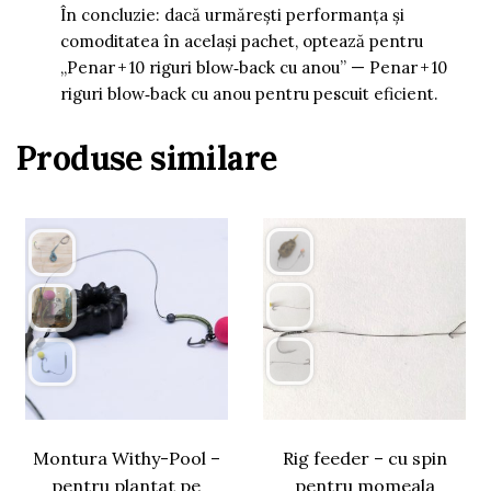
În concluzie: dacă urmăreşti performanţa şi
comoditatea în acelaşi pachet, optează pentru
„Penar + 10 riguri blow‑back cu anou” — Penar + 10
riguri blow‑back cu anou pentru pescuit eficient.
Produse similare
Montura Withy-Pool –
Rig feeder – cu spin
pentru plantat pe
pentru momeala