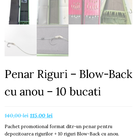
Penar Riguri – Blow-Back
cu anou – 10 bucati
Prețul
Prețul
140,00
lei
115,00
lei
inițial
curent
Pachet promotional format ditr-un penar pentru
a
este:
depozitoarea rigurilor + 10 riguri Blow-Back cu anou.