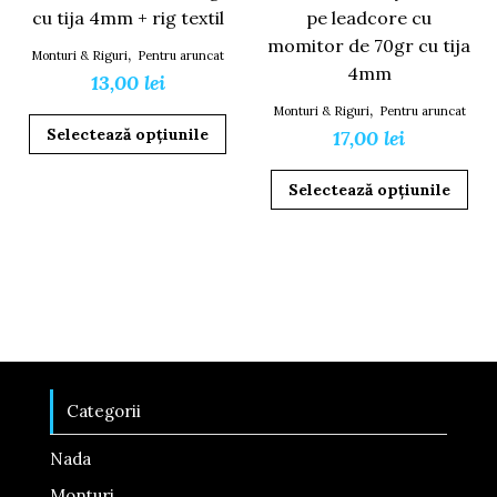
cu tija 4mm + rig textil
pe leadcore cu
momitor de 70gr cu tija
,
Monturi & Riguri
Pentru aruncat
4mm
13,00
lei
,
Monturi & Riguri
Pentru aruncat
Acest
Selectează opțiunile
17,00
lei
produs
are
Ace
Selectează opțiunile
mai
pro
multe
are
variații.
mai
Opțiunile
mul
pot
vari
fi
Opț
alese
pot
în
fi
Categorii
pagina
ale
produsului.
în
Nada
pag
Monturi
pro