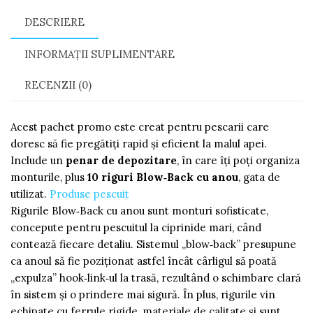
anou
DESCRIERE
-
10
INFORMAȚII SUPLIMENTARE
bucati
RECENZII (0)
Acest pachet promo este creat pentru pescarii care
doresc să fie pregătiţi rapid şi eficient la malul apei.
Include un
penar de depozitare
, în care îţi poţi organiza
monturile, plus
10 riguri Blow‑Back cu anou
, gata de
utilizat.
Produse pescuit
Rigurile Blow‑Back cu anou sunt monturi sofisticate,
concepute pentru pescuitul la ciprinide mari, când
contează fiecare detaliu. Sistemul „blow‑back” presupune
ca anoul să fie poziţionat astfel încât cârligul să poată
„expulza” hook‑link‑ul la trasă, rezultând o schimbare clară
în sistem şi o prindere mai sigură. În plus, rigurile vin
echipate cu ferrule rigide, materiale de calitate şi sunt