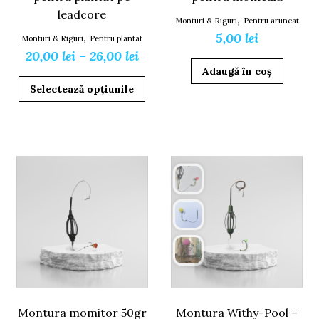
leadcore
,
Monturi & Riguri
Pentru aruncat
5,00
lei
,
Monturi & Riguri
Pentru plantat
Interval
20,00
lei
–
26,00
lei
Adaugă în coș
de
Acest
Selectează opțiunile
prețuri:
produs
20,00 lei
are
mai
până
multe
la
variații.
26,00 lei
Opțiunile
pot
fi
alese
în
pagina
produsului.
Montura momitor 50gr
Montura Withy-Pool –