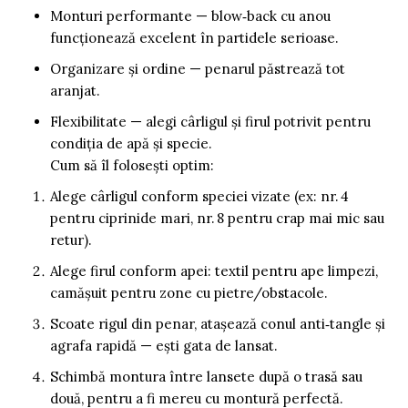
Monturi performante — blow‑back cu anou
funcţionează excelent în partidele serioase.
Organizare şi ordine — penarul păstrează tot
aranjat.
Flexibilitate — alegi cârligul şi firul potrivit pentru
condiţia de apă şi specie.
Cum să îl foloseşti optim:
Alege cârligul conform speciei vizate (ex: nr. 4
pentru ciprinide mari, nr. 8 pentru crap mai mic sau
retur).
Alege firul conform apei: textil pentru ape limpezi,
camăşuit pentru zone cu pietre/obstacole.
Scoate rigul din penar, ataşează conul anti‑tangle şi
agrafa rapidă — eşti gata de lansat.
Schimbă montura între lansete după o trasă sau
două, pentru a fi mereu cu montură perfectă.