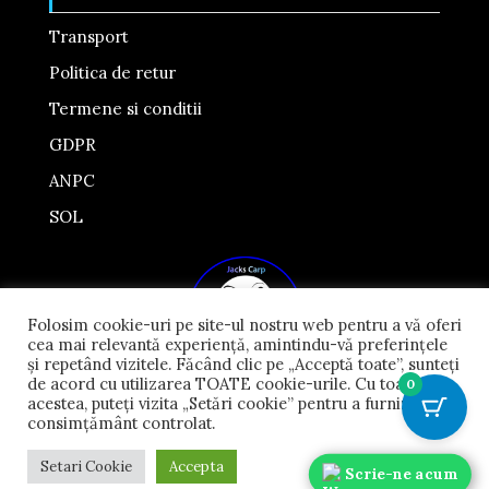
Transport
Politica de retur
Termene si conditii
GDPR
ANPC
SOL
Folosim cookie-uri pe site-ul nostru web pentru a vă oferi
cea mai relevantă experiență, amintindu-vă preferințele
și repetând vizitele. Făcând clic pe „Acceptă toate”, sunteți
de acord cu utilizarea TOATE cookie-urile. Cu toate
0
acestea, puteți vizita „Setări cookie” pentru a furniza un
consimțământ controlat.
Toate drepturile rezervate © 2026
Jacks-
Setari Cookie
Accepta
carp.ro
Scrie-ne acum